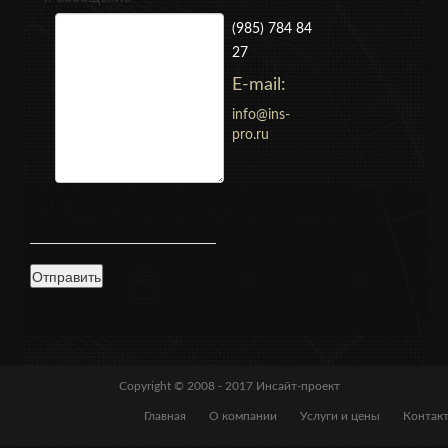
(985) 784 84
27
E-mail:
info@ins-
pro.ru
Copyright © 2008 - 2017
Инсайт-проект
Главная
О компании
Услуги и цены
Контак