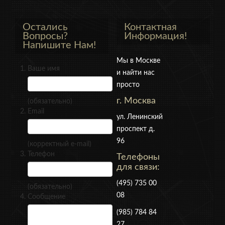
Остались
Контактная
Вопросы?
Информация!
Напишите Нам!
Мы в Москве
Ваше имя
и найти нас
просто
г. Москва
(обязательно)
Email
ул. Ленинский
проспект д.
96
(корректный e-mail)
Телефон
Телефоны
для связи:
(495) 735 00
(обязательно)
08
Сообщение
(985) 784 84
27