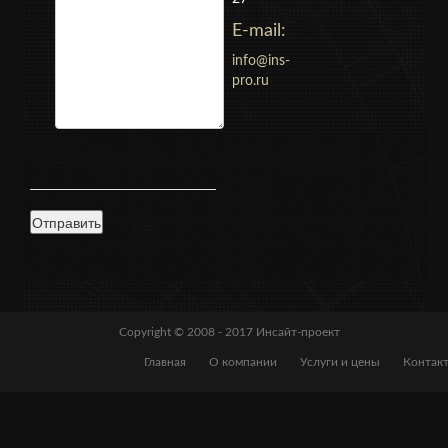
E-mail:
info@ins-
pro.ru
Copyright © 2008 - 2017
Инсайт-проект
Главная
О компании
Услуги и цены
Контак