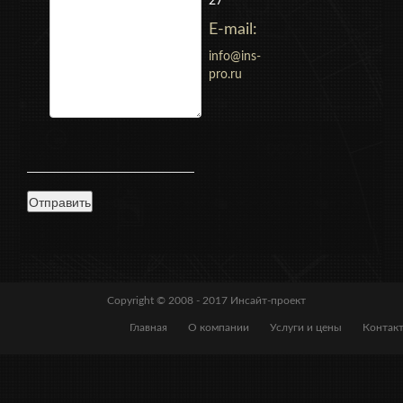
27
E-mail:
info@ins-
pro.ru
Copyright © 2008 - 2017
Инсайт-проект
Главная
О компании
Услуги и цены
Контак