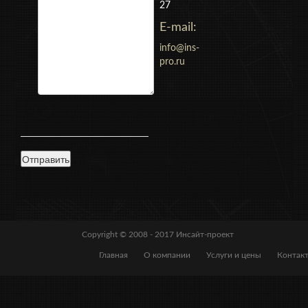
27
E-mail:
info@ins-
pro.ru
Copyright © 2008 - 2017
Инсайт-проект
Главная
О компании
Услуги и цены
Контак