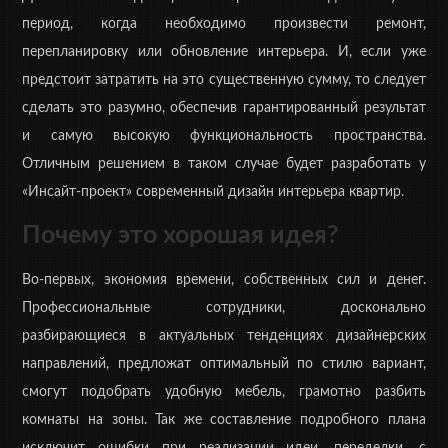
сантехники, отделочных материалов (стоимость
3000
период, когда необходимо произвести ремонт,
руб.
)
Точный расчет стоимости возможен только при
перепланировку или обновление интерьера. И, если уже
оценке каждого конкретного проектируемого объекта
предстоит затратить на это существенную сумму, то следует
и зависит от технического задания и величины
сделать это разумно, обеспечив гарантированный результат
объекта.
и самую высокую функциональность пространства.
Отличным решением в таком случае будет разработать у
«Инсайт-проект» современный дизайн интерьера квартир.
Почему это хорошая идея?
Во-первых, экономия времени, собственных сил и денег.
Профессиональные сотрудники, досконально
разбирающиеся в актуальных тенденциях дизайнерских
направлений, предложат оптимальный по стилю вариант,
смогут подобрать удобную мебель, грамотно разбить
комнаты на зоны. Так же составление подробного плана