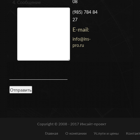
08
Сообщение
(985) 784 84
27
E-mail:
info@ins-
pro.ru
Copyright © 2008 - 2017
Инсайт-проект
Главная
О компании
Услуги и цены
Контак