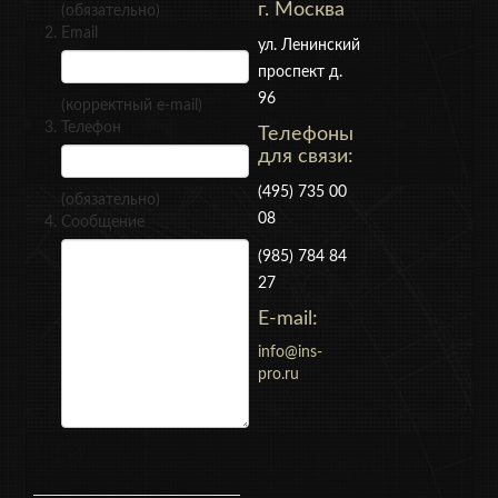
г. Москва
(обязательно)
Email
ул. Ленинский
проспект д.
96
(корректный e-mail)
Телефон
Телефоны
для связи:
(495) 735 00
(обязательно)
08
Сообщение
(985) 784 84
27
E-mail:
info@ins-
pro.ru