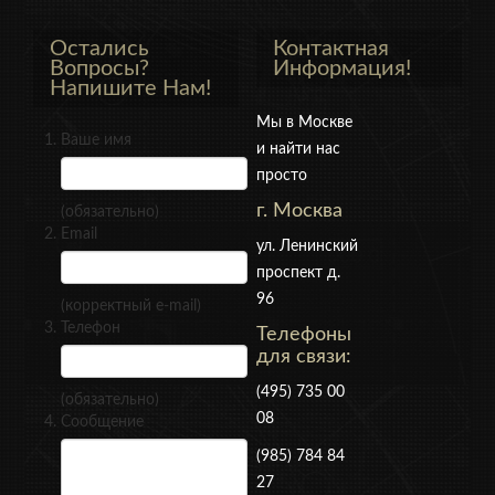
Остались
Контактная
Вопросы?
Информация!
Напишите Нам!
Мы в Москве
Ваше имя
и найти нас
просто
г. Москва
(обязательно)
Email
ул. Ленинский
проспект д.
96
(корректный e-mail)
Телефон
Телефоны
для связи:
(495) 735 00
(обязательно)
08
Сообщение
(985) 784 84
27