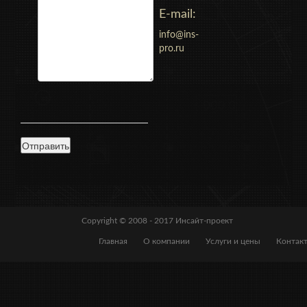
E-mail:
info@ins-
pro.ru
Copyright © 2008 - 2017
Инсайт-проект
Главная
О компании
Услуги и цены
Контак