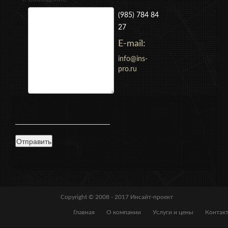
(985) 784 84
27
E-mail:
info@ins-
pro.ru
Copyright © 2008 - 2017
Инсайт-проект
Главная
О компании
Услуги и цены
Контак